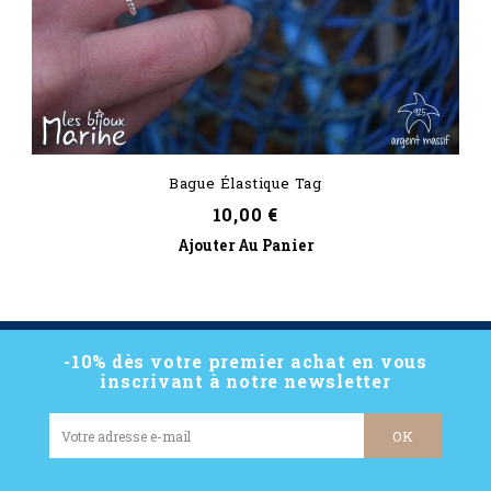
Bague Élastique Tag
Prix
10,00 €
Ajouter Au Panier
-10% dès votre premier achat en vous
inscrivant à notre newsletter