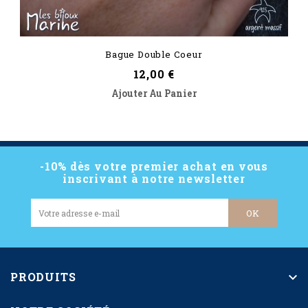
Bague Double Coeur
Prix
12,00 €
Ajouter Au Panier
-10% dès votre premier achat en vous
inscrivant à notre newsletter
PRODUITS
