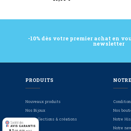
Ajouter Au Panier
-10% dès votre premier achat en vou
newsletter
PRODUITS
NOTRE
Nouveaux produits
Condition
Nos Bijoux
Nos bout
Nos collections & créations
Notre His
Notre ne
9.7
/10 (938 avis)