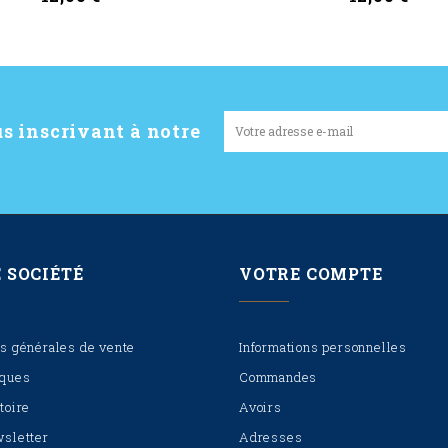
Ajouter Au Panier
Ajouter Au Panier
s inscrivant à notre
 SOCIÉTÉ
VOTRE COMPTE
s générales de vente
Informations personnelles
iques
Commandes
toire
Avoirs
wsletter
Adresses