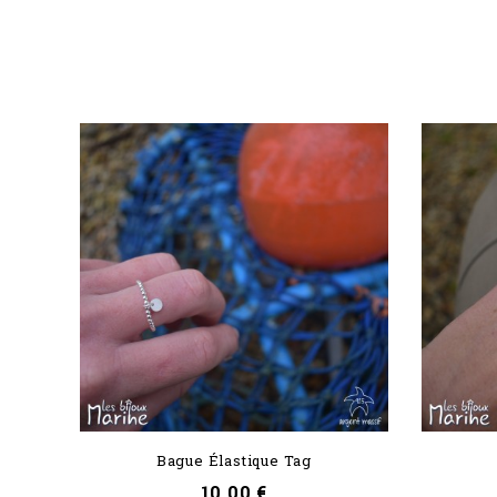
Bague Élastique Tag
Prix
10,00 €