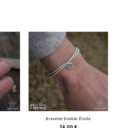
Bracelet Double Étoile
Prix
24,00 €