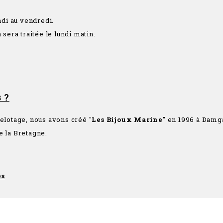
di au vendredi.
era traitée le lundi matin.
 ?
telotage, nous avons créé "
Les Bijoux Marine
" en 1996 à Damga
e la Bretagne.
es