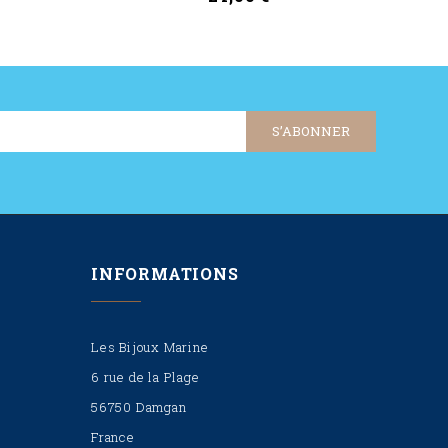
Ajouter Au Panier
INFORMATIONS
Les Bijoux Marine
6 rue de la Plage
56750 Damgan
France