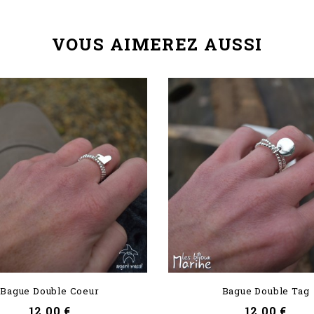
VOUS AIMEREZ AUSSI
Bague Double Coeur
Bague Double Tag
Prix
Prix
12,00 €
12,00 €