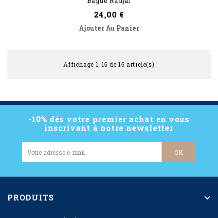
Bague Radjaï
Prix
24,00 €
Ajouter Au Panier
Affichage 1-16 de 16 article(s)
-10% dès votre premier achat en vous
inscrivant à notre newsletter
PRODUITS
