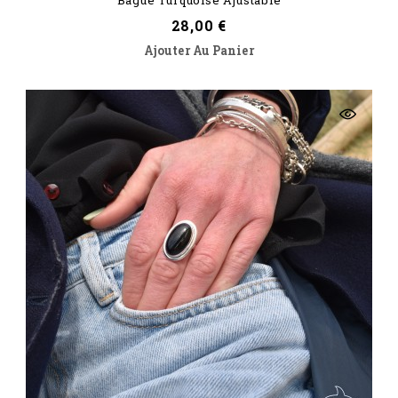
Bague Turquoise Ajustable
Prix
28,00 €
Ajouter Au Panier