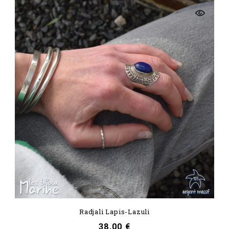
Radjali Lapis-Lazuli
Prix
38,00 €