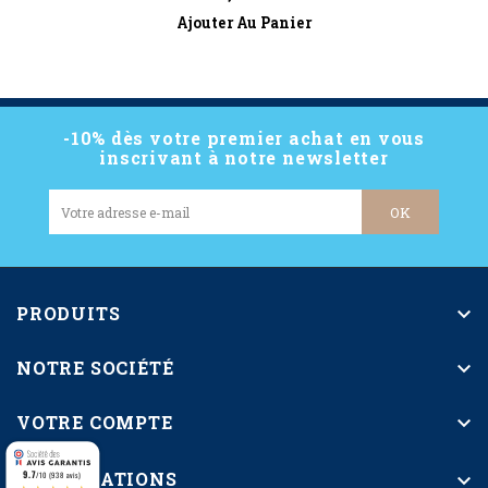
Ajouter Au Panier
-10% dès votre premier achat en vous
inscrivant à notre newsletter
PRODUITS

NOTRE SOCIÉTÉ

VOTRE COMPTE

INFORMATIONS
9.7

/10 (938 avis)