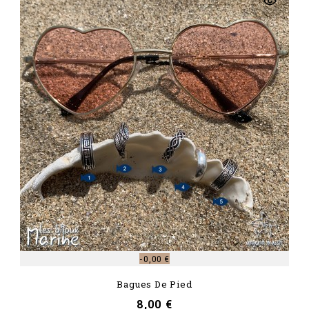
-0,00 €
Bagues De Pied
Prix
8,00 €