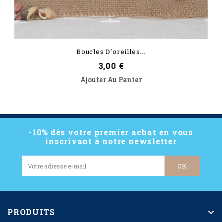
Boucles D'oreilles...
Prix
3,00 €
Ajouter Au Panier
-10% dès votre premier achat en vous
inscrivant à notre newsletter
PRODUITS
